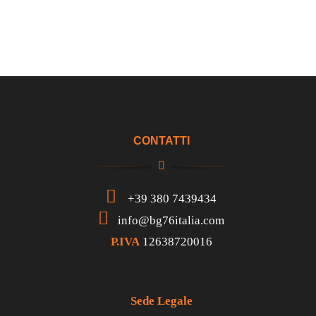
Italiano
CONTATTI
+39 380 7439434
info@bg76italia.com
P.IVA
12638720016
Sede Legale