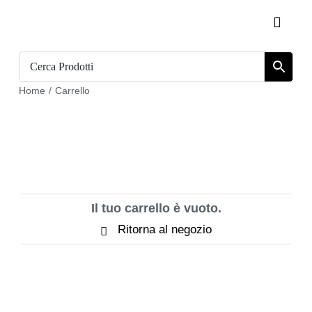
Salta
Toggle
al
Naviga
contenuto
Home
Home
/
Carrello
Catalogo
Chi siamo
Download
Il tuo carrello è vuoto.
Carrello
Ritorna al negozio
Registrati
Login