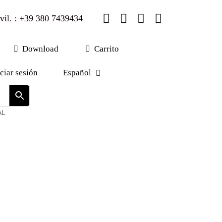
il. : +39 380 7439434
Download
Carrito
iciar sesión
Español
AL