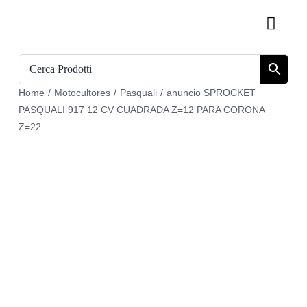
Skip
Toggl
to
Navig
content
Inicio
Home
/
Motocultores
/
Pasquali
/
anuncio SPROCKET
Catálogo
PASQUALI 917 12 CV CUADRADA Z=12 PARA CORONA
Z=22
Sobre nosotros
Download
Carrito
Regístrate en
Mi cuenta