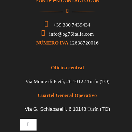
PONTE EN CONTACTO CON
+39 380 7439434
info@bg76italia.com
NÚMERO IVA
12638720016
Oficina central
Via Monte di Pietà, 26 10122 Turín (TO)
Cuartel General Operativo
Via G. Schiaparelli, 6
10148
Turín
(TO)
Toggle