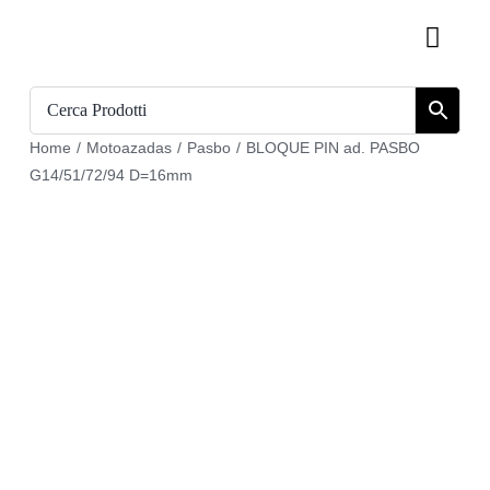
Skip
Toggl
to
Navig
content
Inicio
Home
/
Motoazadas
/
Pasbo
/
BLOQUE PIN ad. PASBO
Catálogo
G14/51/72/94 D=16mm
Sobre nosotros
Download
Carrito
Regístrate en
Mi cuenta