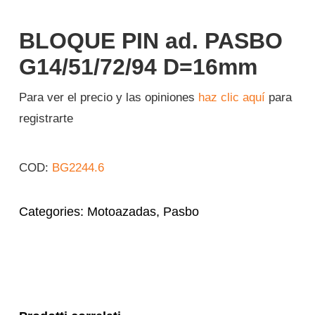
Iniciar sesión
BLOQUE PIN ad. PASBO
G14/51/72/94 D=16mm
Español
Para ver el precio y las opiniones
haz clic aquí
para
registrarte
COD:
BG2244.6
Categories:
Motoazadas
,
Pasbo