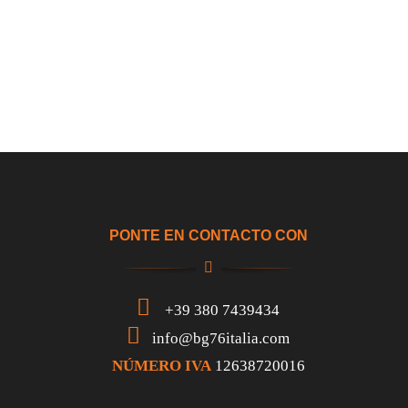
PONTE EN CONTACTO CON
+39 380 7439434
info@bg76italia.com
NÚMERO IVA
12638720016