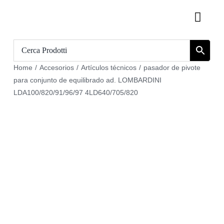
Skip
Toggl
to
Navig
content
Inicio
Home
/
Accesorios
/
Artículos técnicos
/
pasador de pivote
Catálogo
para conjunto de equilibrado ad. LOMBARDINI
LDA100/820/91/96/97 4LD640/705/820
Sobre nosotros
Download
Carrito
Regístrate en
Mi cuenta