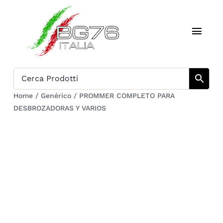
Skip
to
Toggl
content
Navig
Inicio
Catálogo
Home
/
Genérico
/
PROMMER COMPLETO PARA
DESBROZADORAS Y VARIOS
Sobre nosotros
Download
Carrito
Regístrate en