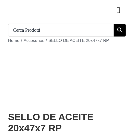
Skip
Toggl
to
Navig
content
Inicio
Home
/
Accesorios
/
SELLO DE ACEITE 20x47x7 RP
Catálogo
Sobre nosotros
Download
Carrito
Regístrate en
SELLO DE ACEITE
20x47x7 RP
Mi cuenta