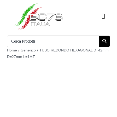
Skip
to
Toggl
content
Navig
Inicio
Catálogo
Home
/
Genérico
/
TUBO REDONDO HEXAGONAL D=42mm
D=27mm L=1MT
Sobre nosotros
Download
Carrito
Regístrate en