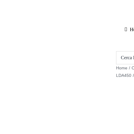
Salta
al
contenuto
H
Home
/
C
LDA450