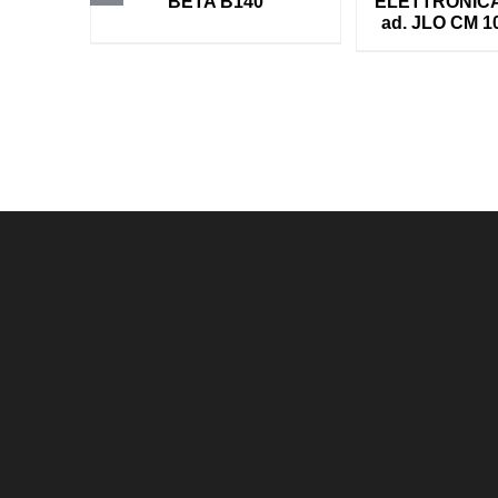
BETA B140
ELETTRONICA
ad. JLO CM 1