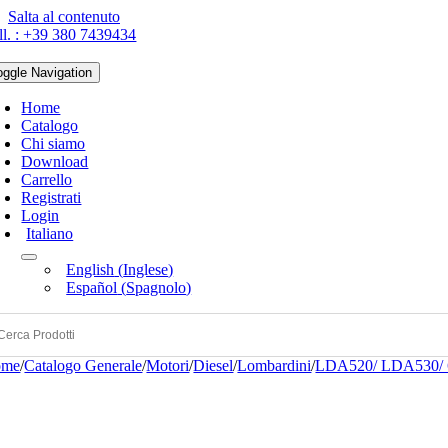
Salta al contenuto
ll. : +39 380 7439434
oggle Navigation
Home
Catalogo
Chi siamo
Download
Carrello
Registrati
Login
Italiano
English
(
Inglese
)
Español
(
Spagnolo
)
ome
/
Catalogo Generale
/
Motori
/
Diesel
/
Lombardini
/
LDA520/ LDA530/ 