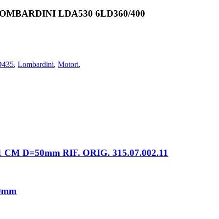
MBARDINI LDA530 6LD360/400
D435
,
Lombardini
,
Motori
,
CM D=50mm RIF. ORIG. 315.07.002.11
80mm