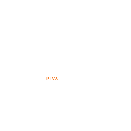
+39 380 7439434
info@bg76italia.com
P.IVA
12638720016