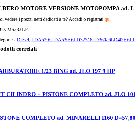
LBERO MOTORE VERSIONE MOTOPOMPA ad. LO
i vedere i prezzi netti dedicati a te? Accedi o registrati
qui
OD:
MS2331.P
tegories:
Diesel
,
LDA520/ LDA530/ 6LD325/ 6LD360/ 6LD400/ 6L
odotti correlati
ARBURATORE 1/23 BING ad. JLO 197 9 HP
IT CILINDRO + PISTONE COMPLETO ad. JLO 101 
ISTONE COMPLETO ad. MINARELLI I160 D=57,