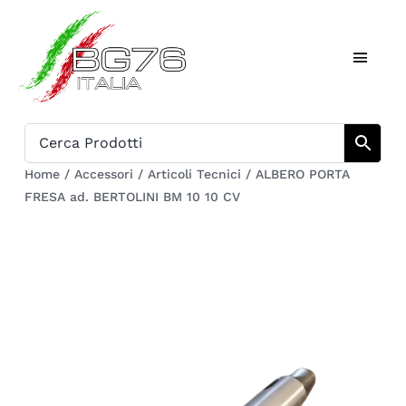
Salta
al
Toggl
contenuto
Naviga
Home
Catalogo
Home
/
Accessori
/
Articoli Tecnici
/
ALBERO PORTA
FRESA ad. BERTOLINI BM 10 10 CV
Chi siamo
Download
Carrello
Registrati