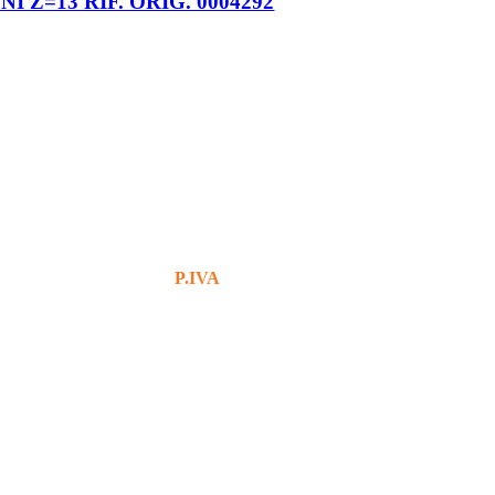
 Z=13 RIF. ORIG. 0004292
+39 380 7439434
info@bg76italia.com
P.IVA
12638720016