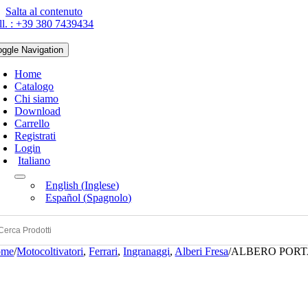
Salta al contenuto
ll. : +39 380 7439434
oggle Navigation
Home
Catalogo
Chi siamo
Download
Carrello
Registrati
Login
Italiano
English
(
Inglese
)
Español
(
Spagnolo
)
ome
/
Motocoltivatori
,
Ferrari
,
Ingranaggi
,
Alberi Fresa
/
ALBERO PORTA