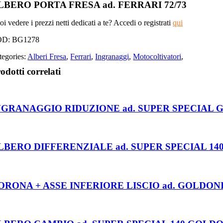
LBERO PORTA FRESA ad. FERRARI 72/73
i vedere i prezzi netti dedicati a te? Accedi o registrati
qui
OD:
BG1278
tegories:
Alberi Fresa
,
Ferrari
,
Ingranaggi
,
Motocoltivatori
,
odotti correlati
NGRANAGGIO RIDUZIONE ad. SUPER SPECIAL GO
LBERO DIFFERENZIALE ad. SUPER SPECIAL 140
ORONA + ASSE INFERIORE LISCIO ad. GOLDONI F