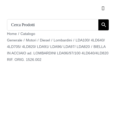
Salta
Toggle
al
Naviga
contenuto
Home
Home
/
Catalogo
Catalogo
Generale
/
Motori
/
Diesel
/
Lombardini
/
LDA100/ 4LD640/
4LD705/ 4LD820/ LDA91/ LDA96/ LDA97/ LDA820
/
BIELLA
Chi siamo
IN ACCIAIO ad. LOMBARDINI LDA96/97/100 4LD640/4LD820
RIF. ORIG. 1526.002
Download
Carrello
Registrati
Login