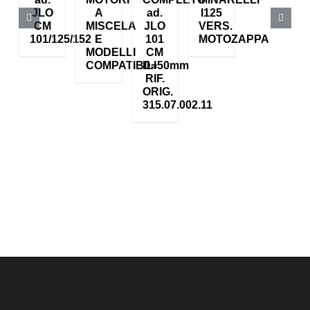
JLO
A
ad.
I125
CM
MISCELA
JLO
VERS.
101/125/152
E
101
MOTOZAPPA
MODELLI
CM
COMPATIBILI
D=50mm
RIF.
ORIG.
315.07.002.11