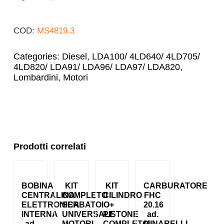
COD:
MS4819.3
Categories:
Diesel
,
LDA100/ 4LD640/ 4LD705/
4LD820/ LDA91/ LDA96/ LDA97/ LDA820
,
Lombardini
,
Motori
Prodotti correlati
BOBINA
KIT
KIT
CARBURATORE
CENTRALINA
COMPLETO
CILINDRO
FHC
ELETTRONICA
SERBATOIO
+
20.16
INTERNA
UNIVERSALE
PISTONE
ad.
ad.
MOTORI
COMPLETO
MINARELLI