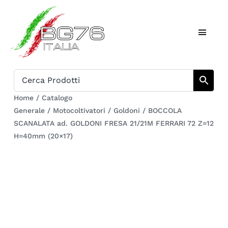
Salta
al
Toggl
contenuto
Naviga
Home
Catalogo
Home
/
Catalogo
Generale
/
Motocoltivatori
/
Goldoni
/
BOCCOLA
Chi siamo
SCANALATA ad. GOLDONI FRESA 21/21M FERRARI 72 Z=12
H=40mm (20×17)
Download
Carrello
Registrati