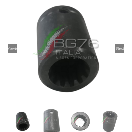
Login
Italiano
Previous
Next