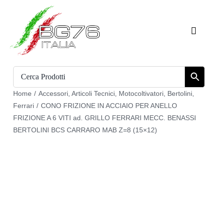
Salta
al
Toggle
contenuto
Naviga
Home
Catalogo
Home
/
Accessori
,
Articoli Tecnici
,
Motocoltivatori
,
Bertolini
,
Ferrari
/
CONO FRIZIONE IN ACCIAIO PER ANELLO
Chi siamo
FRIZIONE A 6 VITI ad. GRILLO FERRARI MECC. BENASSI
BERTOLINI BCS CARRARO MAB Z=8 (15×12)
Download
Carrello
Registrati