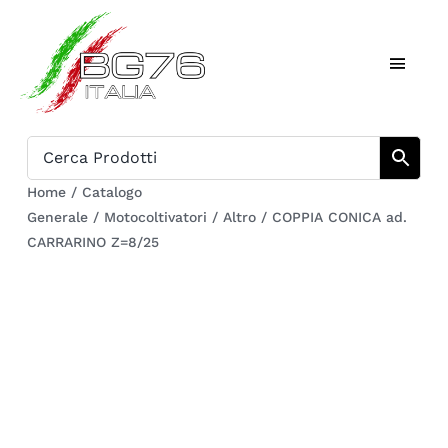
Salta
al
Toggl
contenuto
Naviga
Home
Catalogo
Home
/
Catalogo
Generale
/
Motocoltivatori
/
Altro
/
COPPIA CONICA ad.
Chi siamo
CARRARINO Z=8/25
Download
Carrello
Registrati