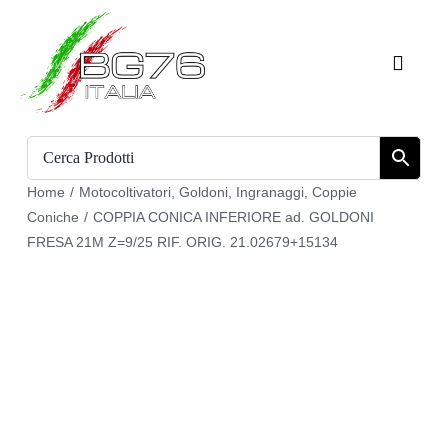
Salta
al
Toggle
contenuto
Naviga
Home
Catalogo
Home
/
Motocoltivatori
,
Goldoni
,
Ingranaggi
,
Coppie
Coniche
/
COPPIA CONICA INFERIORE ad. GOLDONI
Chi siamo
FRESA 21M Z=9/25 RIF. ORIG. 21.02679+15134
Download
Carrello
Registrati