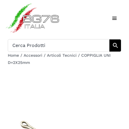
Salta
al
Toggl
contenuto
Naviga
Home
Catalogo
Home
/
Accessori
/
Articoli Tecnici
/
COPPIGLIA UNI
D=2X25mm
Chi siamo
Download
Carrello
Registrati