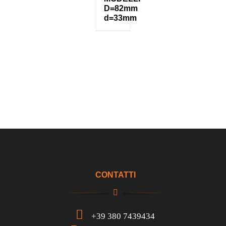
D=82mm
d=33mm
CONTATTI
+39 380 7439434