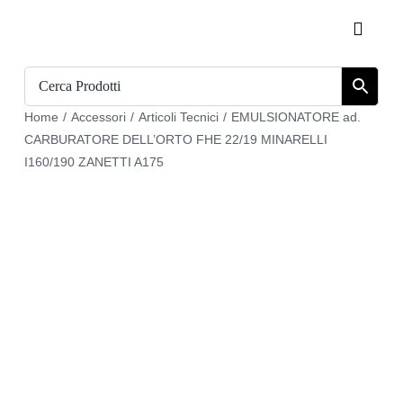
Salta
Toggle
al
Naviga
contenuto
Home
Home
/
Accessori
/
Articoli Tecnici
/
EMULSIONATORE ad.
Catalogo
CARBURATORE DELL’ORTO FHE 22/19 MINARELLI
I160/190 ZANETTI A175
Chi siamo
Download
Carrello
Registrati
Login