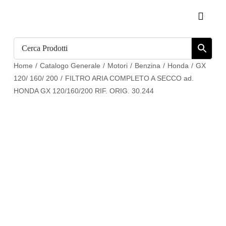
Salta
Toggle
al
Naviga
contenuto
Home
Home
/
Catalogo Generale
/
Motori
/
Benzina
/
Honda
/
GX
Catalogo
120/ 160/ 200
/
FILTRO ARIA COMPLETO A SECCO ad.
HONDA GX 120/160/200 RIF. ORIG. 30.244
Chi siamo
Download
Carrello
Registrati
Login