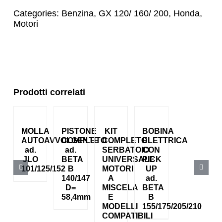
Categories:
Benzina
,
GX 120/ 160/ 200
,
Honda
,
Motori
Prodotti correlati
MOLLA
PISTONE
KIT
BOBINA
AUTOAVVOLGENTE
COMPLETO
COMPLETO
ELETTRICA
ad.
ad.
SERBATOIO
CON
JLO
BETA
UNIVERSALE
PICK
101/125/152
B
MOTORI
UP
140/147
A
ad.
D=
MISCELA
BETA
58,4mm
E
B
MODELLI
155/175/205/210
COMPATIBILI