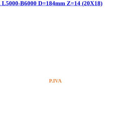
5000-B6000 D=184mm Z=14 (20X18)
+39 380 7439434
info@bg76italia.com
P.IVA
12638720016