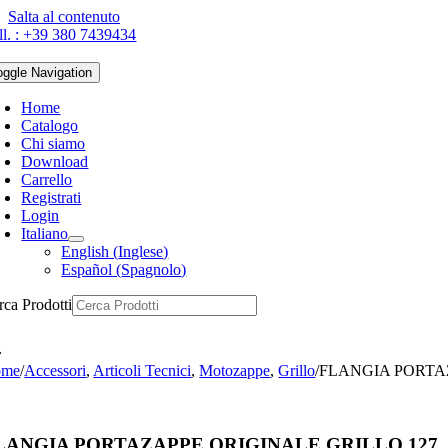
Salta al contenuto
ll. : +39 380 7439434
oggle Navigation
Home
Catalogo
Chi siamo
Download
Carrello
Registrati
Login
Italiano
English
(
Inglese
)
Español
(
Spagnolo
)
rca Prodotti
ome
/
Accessori
,
Articoli Tecnici
,
Motozappe
,
Grillo
/
FLANGIA PORTA
LANGIA PORTAZAPPE ORIGINALE GRILLO 127