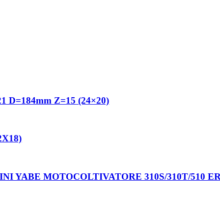
1 D=184mm Z=15 (24×20)
2X18)
LINI YABE MOTOCOLTIVATORE 310S/310T/51