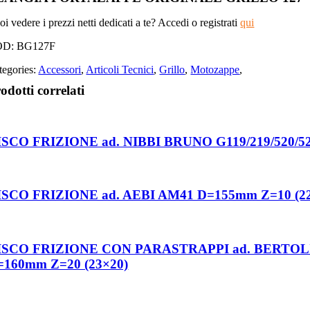
i vedere i prezzi netti dedicati a te? Accedi o registrati
qui
OD:
BG127F
tegories:
Accessori
,
Articoli Tecnici
,
Grillo
,
Motozappe
,
odotti correlati
ISCO FRIZIONE ad. NIBBI BRUNO G119/219/520/52
ISCO FRIZIONE ad. AEBI AM41 D=155mm Z=10 (2
ISCO FRIZIONE CON PARASTRAPPI ad. BERTO
=160mm Z=20 (23×20)