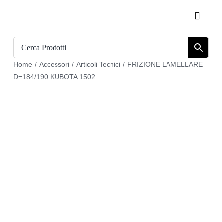
Salta
Toggle
al
Naviga
contenuto
Home
Home
/
Accessori
/
Articoli Tecnici
/
FRIZIONE LAMELLARE
Catalogo
D=184/190 KUBOTA 1502
Chi siamo
Download
Carrello
Registrati
Login