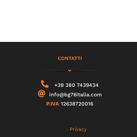
CONTATTI
+39 380 7439434
info@bg76italia.com
P.IVA
12638720016
Privacy