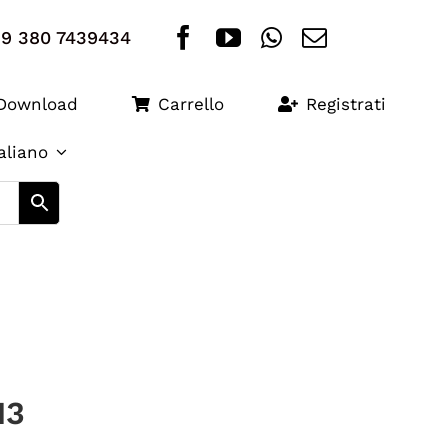
+39 380 7439434
Download
Carrello
Registrati
taliano
13