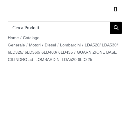
Salta
Toggle
al
Naviga
contenuto
Home
Home
/
Catalogo
Catalogo
Generale
/
Motori
/
Diesel
/
Lombardini
/
LDA520/ LDA530/
6LD325/ 6LD360/ 6LD400/ 6LD435
/
GUARNIZIONE BASE
Chi siamo
CILINDRO ad. LOMBARDINI LDA520 6LD325
Download
Carrello
Registrati
Login