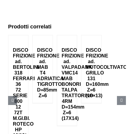
Prodotti correlati
DISCO
DISCO
DISCO
DISCO
FRIZIONE
FRIZIONE
FRIZIONE
FRIZIONE
ad.
ad.
ad.
ad.
BERTOLINI
MAB
VALPADANA
MOTOCOLTIVATORE
318
T4
VMC14
GRILLO
FERRARI
ADRIATICA
MAB
131
36
TIGROTTO
BONORI
D=160mm
72
D=85mm
TALPA
Z=6
SERIE
Z=6
TRATTORINO
(16×13)
800
4RM
12
D=154mm
72T
Z=6
M.GI.BI.
(17X14)
ROTECO
HP