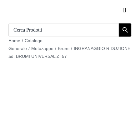
Salta
Toggle
al
Naviga
contenuto
Home
Home
/
Catalogo
Catalogo
Generale
/
Motozappe
/
Brumi
/
INGRANAGGIO RIDUZIONE
ad. BRUMI UNIVERSAL Z=57
Chi siamo
Download
Carrello
Registrati
Login