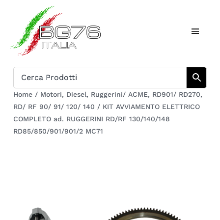
Salta
al
Toggl
contenuto
Naviga
Home
Catalogo
Home
/
Motori
,
Diesel
,
Ruggerini/ ACME
,
RD901/ RD270
,
RD/ RF 90/ 91/ 120/ 140
/
KIT AVVIAMENTO ELETTRICO
Chi siamo
COMPLETO ad. RUGGERINI RD/RF 130/140/148
RD85/850/901/901/2 MC71
Download
Carrello
Registrati