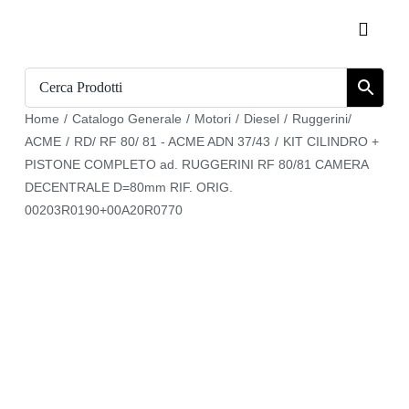
Salta
Toggle
al
Naviga
contenuto
Home
Home
/
Catalogo Generale
/
Motori
/
Diesel
/
Ruggerini/
Catalogo
ACME
/
RD/ RF 80/ 81 - ACME ADN 37/43
/
KIT CILINDRO +
PISTONE COMPLETO ad. RUGGERINI RF 80/81 CAMERA
Chi siamo
DECENTRALE D=80mm RIF. ORIG.
00203R0190+00A20R0770
Download
Carrello
Registrati
Login