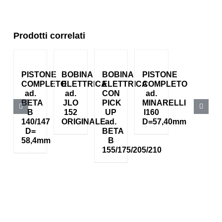
Prodotti correlati
PISTONE
BOBINA
BOBINA
PISTONE
COMPLETO
ELETTRICA
ELETTRICA
COMPLETO
ad.
ad.
CON
ad.
BETA
JLO
PICK
MINARELLI
B
152
UP
I160
140/147
ORIGINALE
ad.
D=57,40mm
D=
BETA
58,4mm
B
155/175/205/210