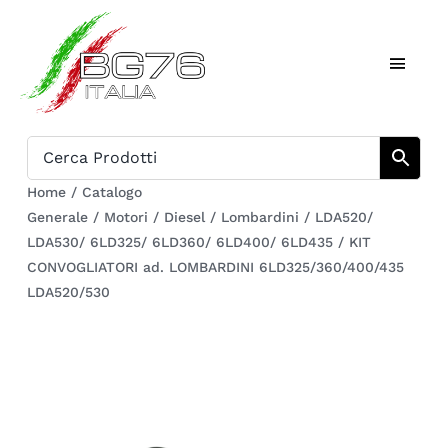
Salta
al
Toggl
contenuto
Naviga
Home
Catalogo
Home
/
Catalogo
Generale
/
Motori
/
Diesel
/
Lombardini
/
LDA520/
Chi siamo
LDA530/ 6LD325/ 6LD360/ 6LD400/ 6LD435
/
KIT
CONVOGLIATORI ad. LOMBARDINI 6LD325/360/400/435
Download
LDA520/530
Carrello
Registrati