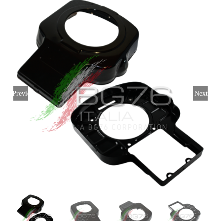
Login
Italiano
Previous
Next