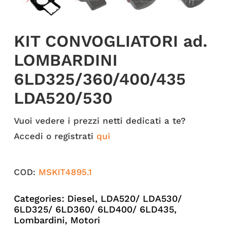
KIT CONVOGLIATORI ad.
LOMBARDINI
6LD325/360/400/435
LDA520/530
Vuoi vedere i prezzi netti dedicati a te?
Accedi o registrati
qui
COD:
MSKIT4895.1
Categories:
Diesel
,
LDA520/ LDA530/
6LD325/ 6LD360/ 6LD400/ 6LD435
,
Lombardini
,
Motori