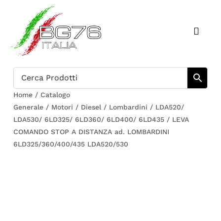
Salta
al
Toggl
contenuto
Naviga
Home
Catalogo
Home
/
Catalogo
Generale
/
Motori
/
Diesel
/
Lombardini
/
LDA520/
Chi siamo
LDA530/ 6LD325/ 6LD360/ 6LD400/ 6LD435
/
LEVA
COMANDO STOP A DISTANZA ad. LOMBARDINI
Download
6LD325/360/400/435 LDA520/530
Carrello
Registrati