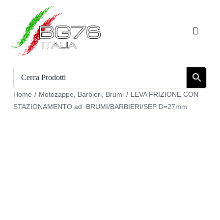
Salta
al
Toggle
contenuto
Naviga
Home
Catalogo
Home
/
Motozappe
,
Barbieri
,
Brumi
/
LEVA FRIZIONE CON
STAZIONAMENTO ad. BRUMI/BARBIERI/SEP D=27mm
Chi siamo
Download
Carrello
Registrati