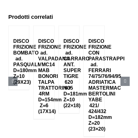
Prodotti correlati
DISCO
DISCO
DISCO
DISCO
FRIZIONE
FRIZIONE
FRIZIONE
FRIZIONE
BOMBATO
ad.
ad.
CON
ad.
VALPADANA
CARRARO
PARASTRAPPI
PASQUALI
VMC14
ANT.
ad.
D=180mm
MAB
SUPER
FERRARI
Z=10
BONORI
TIGRE
74/75/76/94/95
(29X23)
TALPA
620
ADRIATICA
TRATTORINO
635
MASTERMAC
4RM
D=181mm
BERTOLINI
D=154mm
Z=10
YABE
Z=6
(22×18)
421/
(17X14)
424/432
D=182mm
Z=20
(23×20)