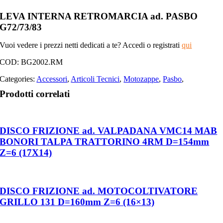
LEVA INTERNA RETROMARCIA ad. PASBO
G72/73/83
Vuoi vedere i prezzi netti dedicati a te? Accedi o registrati
qui
COD:
BG2002.RM
Categories:
Accessori
,
Articoli Tecnici
,
Motozappe
,
Pasbo
,
Prodotti correlati
DISCO FRIZIONE ad. VALPADANA VMC14 MAB
BONORI TALPA TRATTORINO 4RM D=154mm
Z=6 (17X14)
DISCO FRIZIONE ad. MOTOCOLTIVATORE
GRILLO 131 D=160mm Z=6 (16×13)