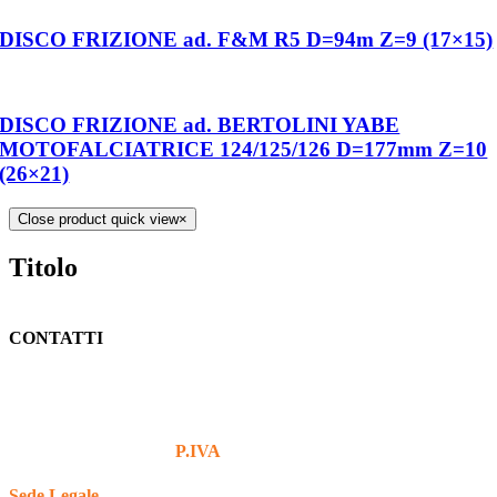
DISCO FRIZIONE ad. F&M R5 D=94m Z=9 (17×15)
DISCO FRIZIONE ad. BERTOLINI YABE
MOTOFALCIATRICE 124/125/126 D=177mm Z=10
(26×21)
Close product quick view
×
Titolo
CONTATTI
+39 380 7439434
info@bg76italia.com
P.IVA
12638720016
Sede Legale