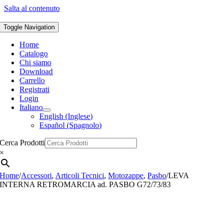
Salta al contenuto
Toggle Navigation
Home
Catalogo
Chi siamo
Download
Carrello
Registrati
Login
Italiano
English
(
Inglese
)
Español
(
Spagnolo
)
Cerca Prodotti
×
Home
/
Accessori
,
Articoli Tecnici
,
Motozappe
,
Pasbo
/
LEVA
INTERNA RETROMARCIA ad. PASBO G72/73/83