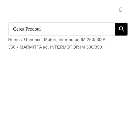
Salta
Toggle
al
Naviga
contenuto
Home
Home
/
Generico
,
Motori
,
Intermotor
,
IM 250/ 300/
Catalogo
350
/
MARMITTA ad. INTERMOTOR IM 300/350
Chi siamo
Download
Carrello
Registrati
Login