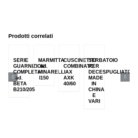
Prodotti correlati
SERIE
MARMITTA
CUSCINETTO
SERBATOIO
GUARNIZIONI
ad.
COMBINATO
PER
COMPLETA
MINARELLI
AX
DECESPUGLIATORI
ad.
I150
AXK
MADE
BETA
40/60
IN
B210/205
CHINA
E
VARI