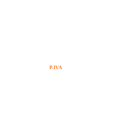
+39 380 7439434
info@bg76italia.com
P.IVA
12638720016