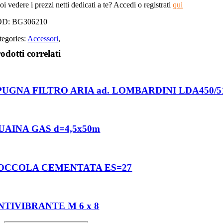
i vedere i prezzi netti dedicati a te? Accedi o registrati
qui
OD:
BG306210
tegories:
Accessori
,
odotti correlati
PUGNA FILTRO ARIA ad. LOMBARDINI LDA450/510 
UAINA GAS d=4,5x50m
OCCOLA CEMENTATA ES=27
NTIVIBRANTE M 6 x 8