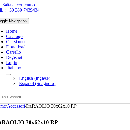
Salta al contenuto
ll. : +39 380 7439434
oggle Navigation
Home
Catalogo
Chi siamo
Download
Carrello
Registrati
Login
Italiano
English
(
Inglese
)
Español
(
Spagnolo
)
ome
/
Accessori
/
PARAOLIO 30x62x10 RP
ARAOLIO 30x62x10 RP