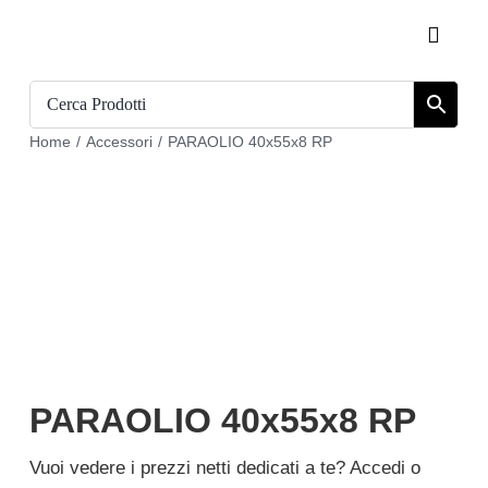
Salta
Toggle
al
Naviga
contenuto
Home
Home
/
Accessori
/
PARAOLIO 40x55x8 RP
Catalogo
Chi siamo
Download
Carrello
Registrati
PARAOLIO 40x55x8 RP
Login
Vuoi vedere i prezzi netti dedicati a te? Accedi o