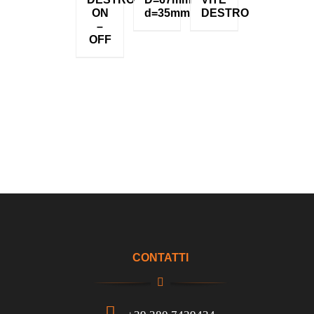
ON
d=35mm
DESTRO
–
OFF
CONTATTI