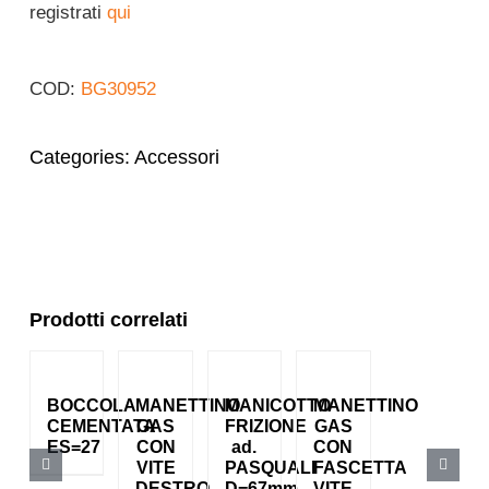
registrati
qui
Italiano
COD:
BG30952
Categories:
Accessori
Prodotti correlati
BOCCOLA
MANETTINO
MANICOTTO
MANETTINO
CEMENTATA
GAS
FRIZIONE
GAS
ES=27
CON
ad.
CON
VITE
PASQUALI
FASCETTA
DESTRO
D=67mm
VITE