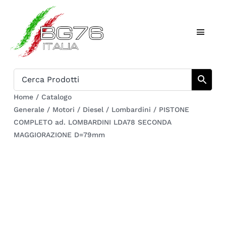
Salta
al
Toggl
contenuto
Naviga
Home
Catalogo
Home
/
Catalogo
Generale
/
Motori
/
Diesel
/
Lombardini
/
PISTONE
Chi siamo
COMPLETO ad. LOMBARDINI LDA78 SECONDA
MAGGIORAZIONE D=79mm
Download
Carrello
Registrati