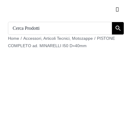
Salta
Toggle
al
Naviga
contenuto
Home
Home
/
Accessori
,
Articoli Tecnici
,
Motozappe
/
PISTONE
Catalogo
COMPLETO ad. MINARELLI I50 D=40mm
Chi siamo
Download
Carrello
Registrati
Login