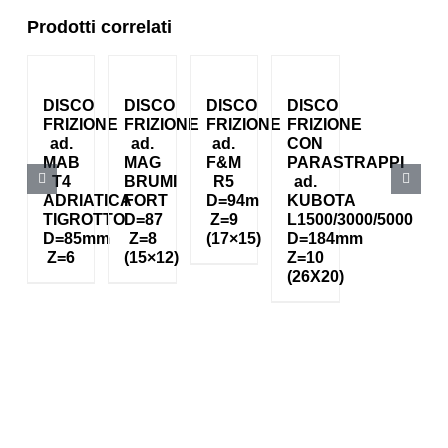
Prodotti correlati
DISCO
DISCO
DISCO
DISCO
FRIZIONE
FRIZIONE
FRIZIONE
FRIZIONE
ad.
ad.
ad.
CON
MAB
MAG
F&M
PARASTRAPPI
T4
BRUMI
R5
ad.
ADRIATICA
FORT
D=94m
KUBOTA
TIGROTTO
D=87
Z=9
L1500/3000/5000
D=85mm
Z=8
(17×15)
D=184mm
Z=6
(15×12)
Z=10
(26X20)