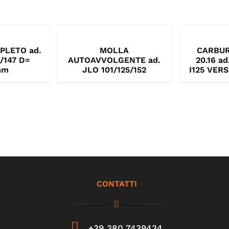
PLETO ad.
MOLLA
CARBUR
/147 D=
AUTOAVVOLGENTE ad.
20.16 a
mm
JLO 101/125/152
I125 VER
CONTATTI
+39 380 7439434