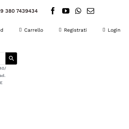
+39 380 7439434
ad
Carrello
Registrati
Login
40/
ad.
NE