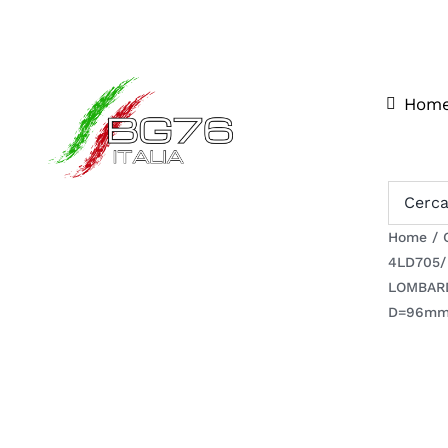
Salta
al
contenuto
Hom
Home
/
4LD705/
LOMBARD
D=96m