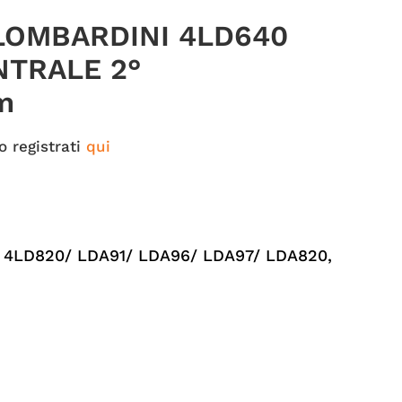
LOMBARDINI 4LD640
NTRALE 2°
m
o registrati
qui
 4LD820/ LDA91/ LDA96/ LDA97/ LDA820
,