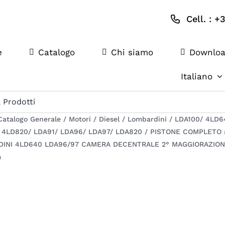
Cell. : 
e
Catalogo
Chi siamo
Downlo
Italiano
Catalogo Generale
/
Motori
/
Diesel
/
Lombardini
/
LDA100/ 4LD6
 4LD820/ LDA91/ LDA96/ LDA97/ LDA820
/
PISTONE COMPLETO 
INI 4LD640 LDA96/97 CAMERA DECENTRALE 2° MAGGIORAZIO
m