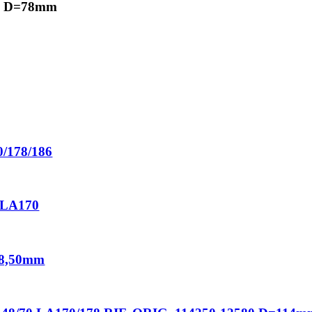
D D=78mm
/178/186
LA170
8,50mm