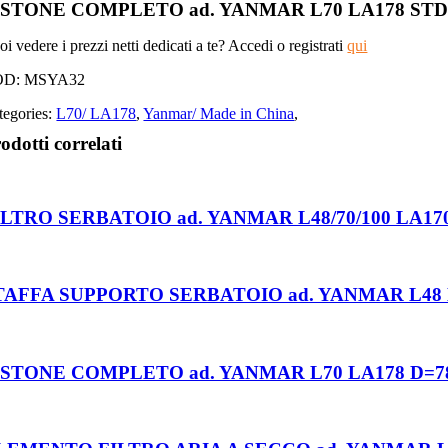
ISTONE COMPLETO ad. YANMAR L70 LA178 ST
i vedere i prezzi netti dedicati a te? Accedi o registrati
qui
OD:
MSYA32
tegories:
L70/ LA178
,
Yanmar/ Made in China
,
odotti correlati
ILTRO SERBATOIO ad. YANMAR L48/70/100 LA170
TAFFA SUPPORTO SERBATOIO ad. YANMAR L48 
ISTONE COMPLETO ad. YANMAR L70 LA178 D=7