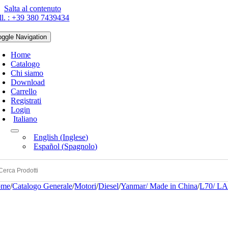
Salta al contenuto
ll. : +39 380 7439434
oggle Navigation
Home
Catalogo
Chi siamo
Download
Carrello
Registrati
Login
Italiano
English
(
Inglese
)
Español
(
Spagnolo
)
ome
/
Catalogo Generale
/
Motori
/
Diesel
/
Yanmar/ Made in China
/
L70/ L