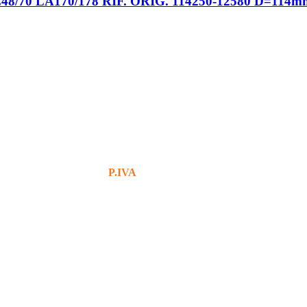
70 LA170/178 RIF. ORIG. 114250-12580 D=114
+39 380 7439434
info@bg76italia.com
P.IVA
12638720016