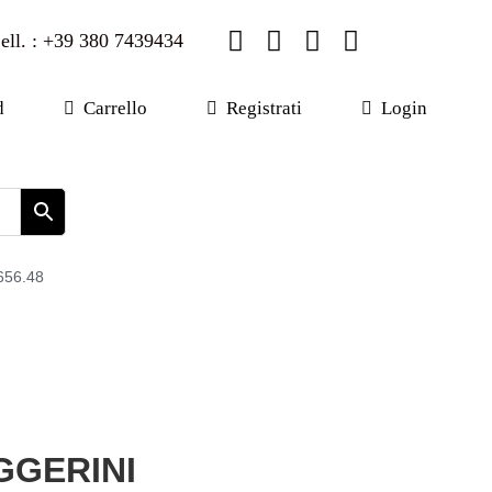
ell. : +39 380 7439434
d
Carrello
Registrati
Login
656.48
GGERINI