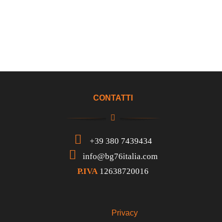
CONTATTI
+39 380 7439434
info@bg76italia.com
P.IVA
12638720016
Privacy