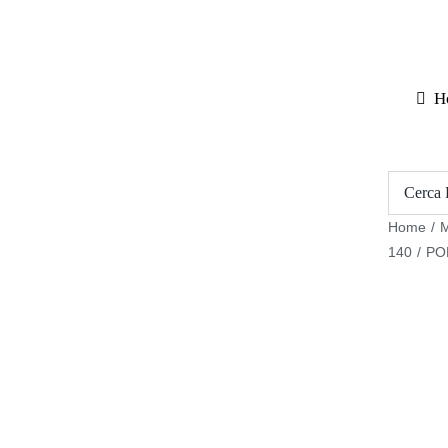
Salta
al
contenuto
H
Home
/
M
140
/
PO