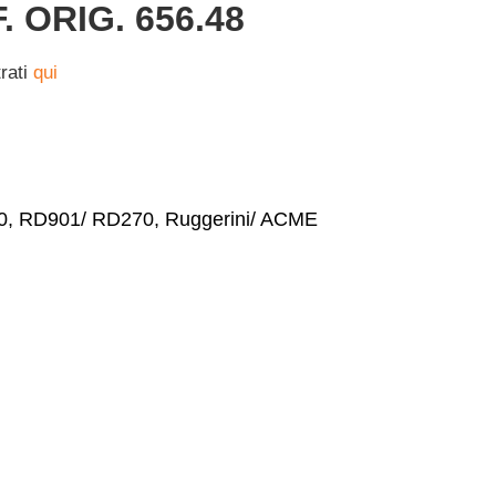
. ORIG. 656.48
trati
qui
0
,
RD901/ RD270
,
Ruggerini/ ACME