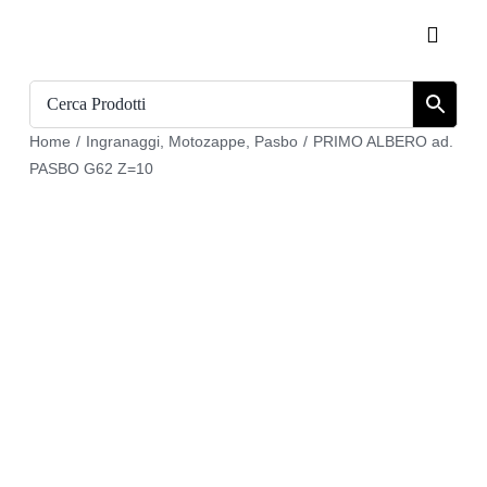
Salta
Toggle
al
Naviga
contenuto
Home
Home
/
Ingranaggi
,
Motozappe
,
Pasbo
/
PRIMO ALBERO ad.
Catalogo
PASBO G62 Z=10
Chi siamo
Download
Carrello
Registrati
Login