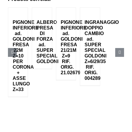
PIGNONE
ALBERO
PIGNONE
INGRANAGGIO
INFERIORE
PRESA
INFERIORE
DOPPIO
ad.
DI
ad.
CAMBIO
GOLDONI
FORZA
GOLDONI
ad.
FRESA
ad.
FRESA
SUPER
22M
SUPER
21/21M
SPECIAL
Z=10
SPECIAL
Z=9
GOLDONI
PER
GOLDONI
RIF.
Z=6/29/35
CORONA
ORIG.
RIF.
+
21.02679
ORIG.
ASSE
004289
LUNGO
Z=33