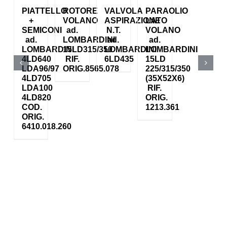
PIATTELLO
ROTORE
VALVOLA
PARAOLIO
+
VOLANO
ASPIRAZIONE
LATO
SEMICONI
ad.
N.T.
VOLANO
ad.
LOMBARDINI
ad.
ad.
LOMBARDINI
15LD315/350
LOMBARDINI
LOMBARDINI
4LD640
RIF.
6LD435
15LD
LDA96/97
ORIG.8565.078
225/315/350
4LD705
(35X52X6)
LDA100
RIF.
4LD820
ORIG.
COD.
1213.361
ORIG.
6410.018.260