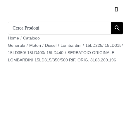
Salta
Toggle
al
Naviga
contenuto
Home
Home
/
Catalogo
Catalogo
Generale
/
Motori
/
Diesel
/
Lombardini
/
15LD225/ 15LD315/
15LD350/ 15LD400/ 15LD440
/
SERBATOIO ORIGINALE
Chi siamo
LOMBARDINI 15LD315/350/500 RIF. ORIG. 8103.269.196
Download
Carrello
Registrati
Login