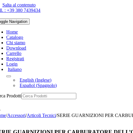
Salta al contenuto
ll. : +39 380 7439434
oggle Navigation
Home
Catalogo
Chi siamo
Download
Carrello
Registrati
Login
Italiano
English
(
Inglese
)
Español
(
Spagnolo
)
rca Prodotti
ome
/
Accessori
/
Articoli Tecnici
/
SERIE GUARNIZIONI PER CARBURA
ERIE GUARNIZIONI PER CARBURATORE DELL’ORT