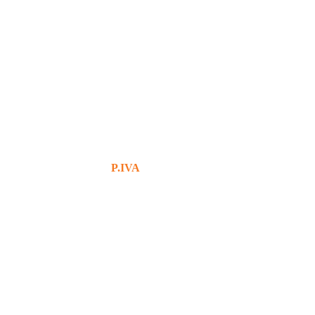
+39 380 7439434
info@bg76italia.com
P.IVA
12638720016