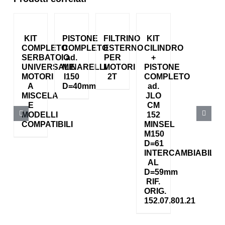
KIT
PISTONE
FILTRINO
KIT
COMPLETO
COMPLETO
ESTERNO
CILINDRO
SERBATOIO
ad.
PER
+
UNIVERSALE
MINARELLI
MOTORI
PISTONE
MOTORI
I150
2T
COMPLETO
A
D=40mm
ad.
MISCELA
JLO
E
CM
MODELLI
152
COMPATIBILI
MINSEL
M150
D=61
INTERCAMBIABILE
AL
D=59mm
RIF.
ORIG.
152.07.801.21