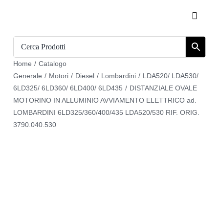
Salta
Toggle
al
Naviga
contenuto
Home
Home
/
Catalogo
Catalogo
Generale
/
Motori
/
Diesel
/
Lombardini
/
LDA520/ LDA530/
6LD325/ 6LD360/ 6LD400/ 6LD435
/
DISTANZIALE OVALE
Chi siamo
MOTORINO IN ALLUMINIO AVVIAMENTO ELETTRICO ad.
LOMBARDINI 6LD325/360/400/435 LDA520/530 RIF. ORIG.
3790.040.530
Download
Carrello
Registrati
Login