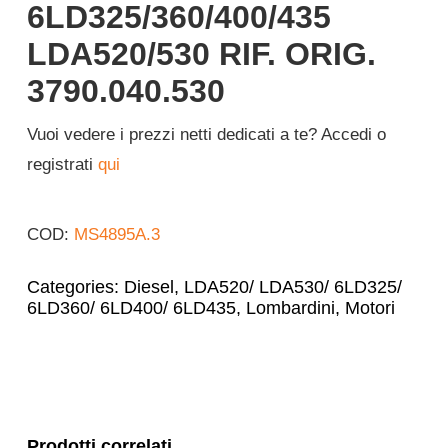
6LD325/360/400/435
LDA520/530 RIF. ORIG.
3790.040.530
Vuoi vedere i prezzi netti dedicati a te? Accedi o
registrati
qui
COD:
MS4895A.3
Categories:
Diesel
,
LDA520/ LDA530/ 6LD325/
6LD360/ 6LD400/ 6LD435
,
Lombardini
,
Motori
Prodotti correlati