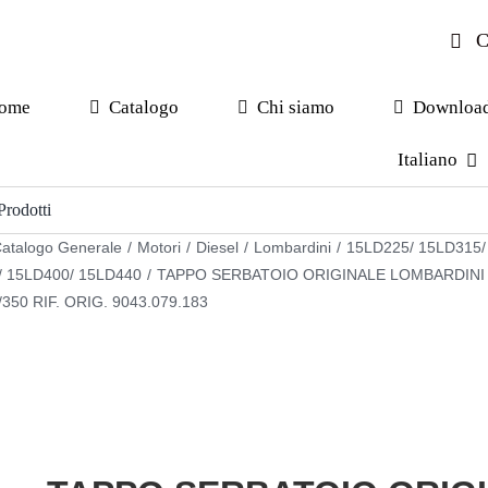
C
ome
Catalogo
Chi siamo
Downloa
Italiano
atalogo Generale
/
Motori
/
Diesel
/
Lombardini
/
15LD225/ 15LD315/
/ 15LD400/ 15LD440
/
TAPPO SERBATOIO ORIGINALE LOMBARDINI
350 RIF. ORIG. 9043.079.183