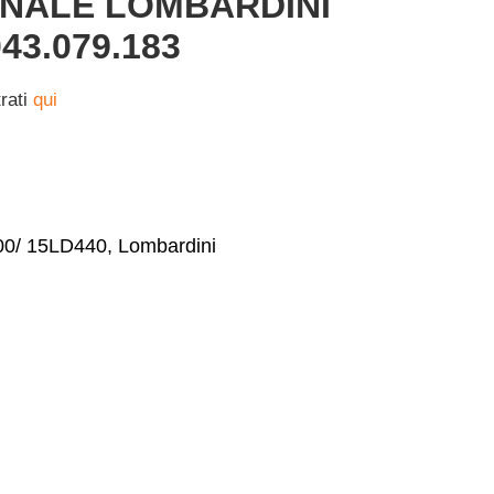
INALE LOMBARDINI
043.079.183
trati
qui
00/ 15LD440
,
Lombardini