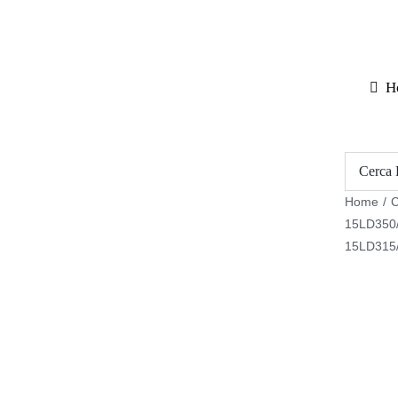
Salta
al
contenuto
H
Home
/
C
15LD350
15LD315/