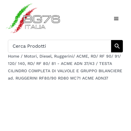
Salta
al
Toggl
contenuto
Naviga
Home
Catalogo
Home
/
Motori
,
Diesel
,
Ruggerini/ ACME
,
RD/ RF 90/ 91/
120/ 140
,
RD/ RF 80/ 81 - ACME ADN 37/43
/
TESTA
Chi siamo
CILINDRO COMPLETA DI VALVOLE E GRUPPO BILANCIERE
ad. RUGGERINI RF80/90 RD80 MC71 ACME ADN37
Download
Carrello
Registrati