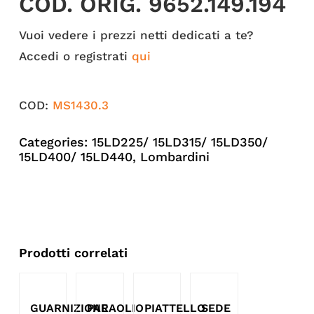
COD. ORIG. 9652.149.194
Vuoi vedere i prezzi netti dedicati a te?
Accedi o registrati
qui
COD:
MS1430.3
Categories:
15LD225/ 15LD315/ 15LD350/
15LD400/ 15LD440
,
Lombardini
Prodotti correlati
GUARNIZIONE
PARAOLIO
PIATTELLO
SEDE