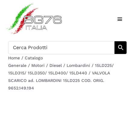
Salta
al
Toggl
contenuto
Naviga
Home
Catalogo
Home
/
Catalogo
Generale
/
Motori
/
Diesel
/
Lombardini
/
15LD225/
Chi siamo
15LD315/ 15LD350/ 15LD400/ 15LD440
/
VALVOLA
SCARICO ad. LOMBARDINI 15LD225 COD. ORIG.
Download
9652.149.194
Carrello
Registrati