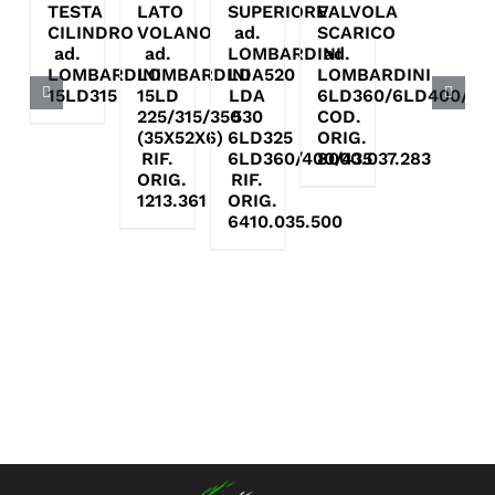
TESTA
LATO
SUPERIORE
VALVOLA
CILINDRO
VOLANO
ad.
SCARICO
ad.
ad.
LOMBARDINI
ad.
LOMBARDINI
LOMBARDINI
LDA520
LOMBARDINI
15LD315
15LD
LDA
6LD360/6LD400/6L
225/315/350
530
COD.
(35X52X6)
6LD325
ORIG.
RIF.
6LD360/400/435
8000.037.283
ORIG.
RIF.
1213.361
ORIG.
6410.035.500