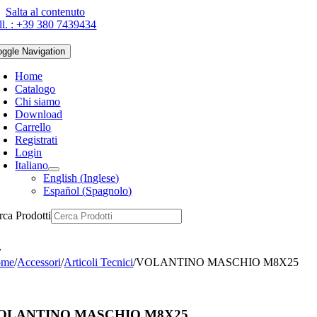
Salta al contenuto
ll. : +39 380 7439434
oggle Navigation
Home
Catalogo
Chi siamo
Download
Carrello
Registrati
Login
Italiano
English
(
Inglese
)
Español
(
Spagnolo
)
rca Prodotti
ome
/
Accessori
/
Articoli Tecnici
/
VOLANTINO MASCHIO M8X25
OLANTINO MASCHIO M8X25