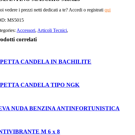
i vedere i prezzi netti dedicati a te? Accedi o registrati
qui
OD:
MS5015
tegories:
Accessori
,
Articoli Tecnici
,
odotti correlati
IPETTA CANDELA IN BACHILITE
IPETTA CANDELA TIPO NGK
EVA NUDA BENZINA ANTINFORTUNISTICA
NTIVIBRANTE M 6 x 8