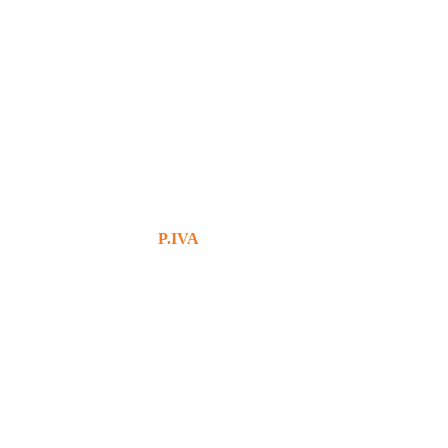
+39 380 7439434
info@bg76italia.com
P.IVA
12638720016