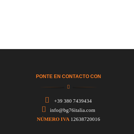
PONTE EN CONTACTO CON
+39 380 7439434
info@bg76italia.com
NÚMERO IVA
12638720016