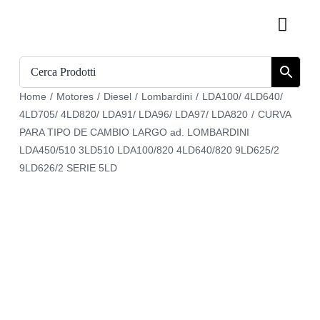
Skip
Toggl
to
Navig
content
Inicio
Home
/
Motores
/
Diesel
/
Lombardini
/
LDA100/ 4LD640/
Catálogo
4LD705/ 4LD820/ LDA91/ LDA96/ LDA97/ LDA820
/
CURVA
PARA TIPO DE CAMBIO LARGO ad. LOMBARDINI
Sobre nosotros
LDA450/510 3LD510 LDA100/820 4LD640/820 9LD625/2
9LD626/2 SERIE 5LD
Download
Carrito
Regístrate en
Mi cuenta