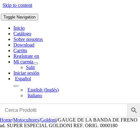
Skip to content
Toggle Navigation
Inicio
Catálogo
Sobre nosotros
Download
Carrito
Regístrate en
Mi cuenta
Salir
Iniciar sesión
Español
English
(
Inglés
)
Italiano
Home
/
Motocultores
/
Goldoni
/
GAUGE DE LA BANDA DE FRENO
ad. SUPER ESPECIAL GOLDONI REF. ORIG. 0000180