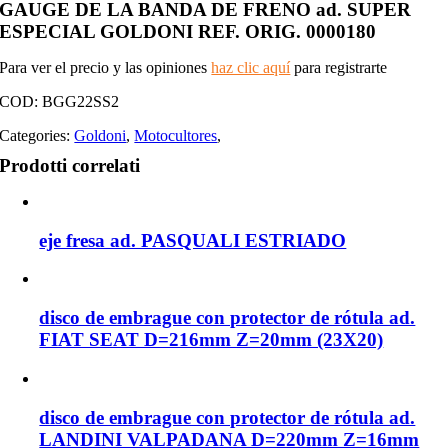
GAUGE DE LA BANDA DE FRENO ad. SUPER
ESPECIAL GOLDONI REF. ORIG. 0000180
Para ver el precio y las opiniones
haz clic aquí
para registrarte
COD:
BGG22SS2
Categories:
Goldoni
,
Motocultores
,
Prodotti correlati
eje fresa ad. PASQUALI ESTRIADO
disco de embrague con protector de rótula ad.
FIAT SEAT D=216mm Z=20mm (23X20)
disco de embrague con protector de rótula ad.
LANDINI VALPADANA D=220mm Z=16mm