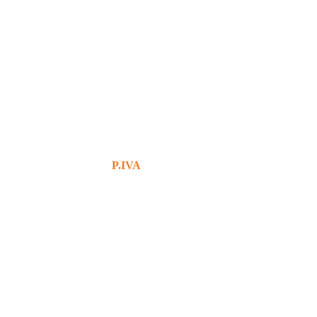
+39 380 7439434
info@bg76italia.com
P.IVA
12638720016