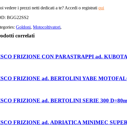
i vedere i prezzi netti dedicati a te? Accedi o registrati
qui
OD:
BGG22SS2
tegories:
Goldoni
,
Motocoltivatori
,
odotti correlati
ISCO FRIZIONE CON PARASTRAPPI ad. KUBOTA L
ISCO FRIZIONE ad. BERTOLINI YABE MOTOFALCI
ISCO FRIZIONE ad. BERTOLINI SERIE 300 D=80
ISCO FRIZIONE ad. ADRIATICA MINIMEC SUPER