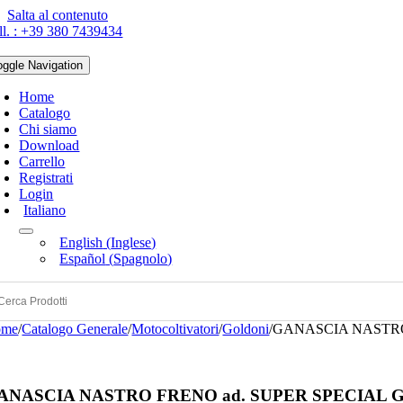
Salta al contenuto
ll. : +39 380 7439434
oggle Navigation
Home
Catalogo
Chi siamo
Download
Carrello
Registrati
Login
Italiano
English
(
Inglese
)
Español
(
Spagnolo
)
ome
/
Catalogo Generale
/
Motocoltivatori
/
Goldoni
/
GANASCIA NASTRO 
ANASCIA NASTRO FRENO ad. SUPER SPECIAL GO